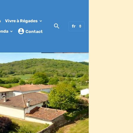
s
Vivre à Régades
enda
Contact