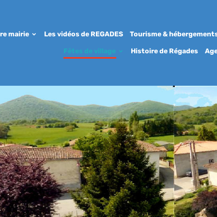
re mairie
Les vidéos de REGADES
Tourisme & hébergement
Fêtes de village
Histoire de Régades
Ag