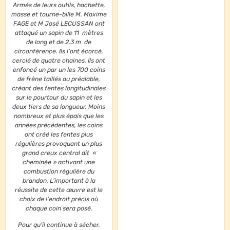
Armés de leurs outils, hachette,
masse et tourne-bille M. Maxime
FAGE et M José LECUSSAN ont
attaqué un sapin de 11 mètres
de long et de 2,3 m de
circonférence. Ils l’ont écorcé,
cerclé de quatre chaines. Ils ont
enfoncé un par un les 700 coins
de frêne taillés au préalable,
créant des fentes longitudinales
sur le pourtour du sapin et les
deux tiers de sa longueur. Moins
nombreux et plus épais que les
années précédentes, les coins
ont créé les fentes plus
régulières provoquant un plus
grand creux central dit «
cheminée » activant une
combustion régulière du
brandon. L’important à la
réussite de cette œuvre est le
choix de l’endroit précis où
chaque coin sera posé.
Pour qu’il continue à sécher,