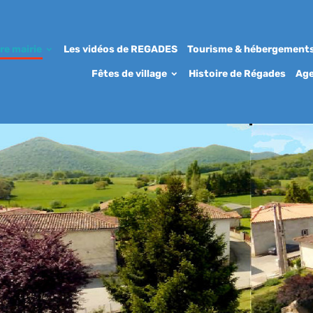
re mairie
Les vidéos de REGADES
Tourisme & hébergement
Fêtes de village
Histoire de Régades
Ag