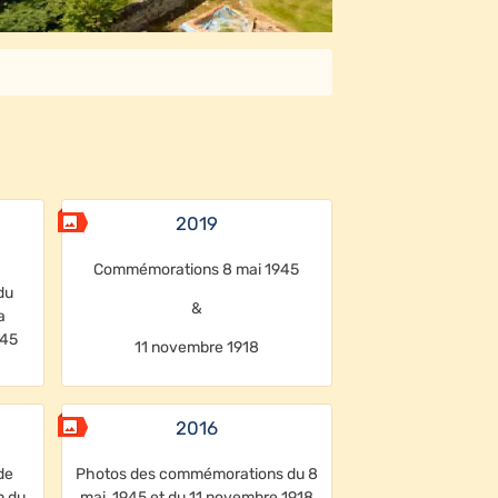
2019
Commémorations 8 mai 1945
du
&
a
945
11 novembre 1918
2016
de
Photos des commémorations du 8
n du
mai 1945 et du 11 novembre 1918