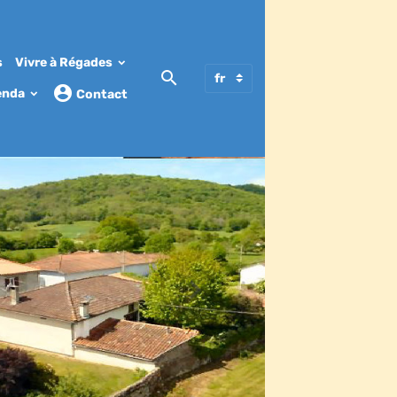
s
Vivre à Régades
enda
Contact