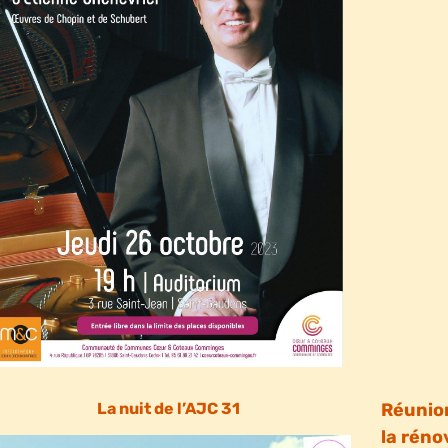
La nuit de l’AJC 31
Réunion
la réno