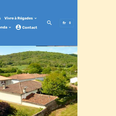
s
Vivre à Régades
enda
Contact