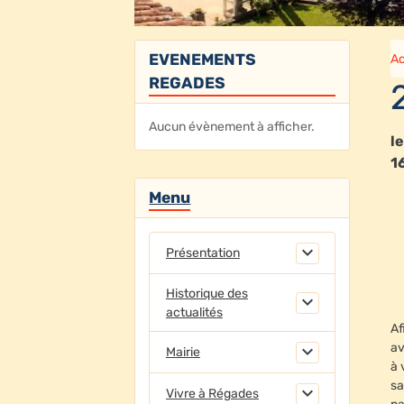
EVENEMENTS
Ac
REGADES
Aucun évènement à afficher.
l
1
Menu
Présentation
Historique des
actualités
Af
av
Mairie
à 
sa
Vivre à Régades