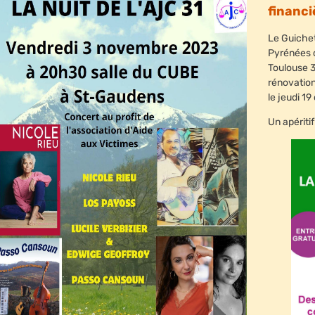
financ
Le Guiche
Pyrénées o
Toulouse 3
rénovation
le jeudi 1
Un apéritif