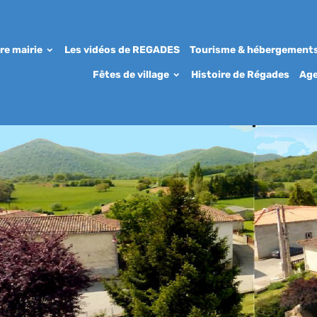
re mairie
Les vidéos de REGADES
Tourisme & hébergement
Fêtes de village
Histoire de Régades
Ag