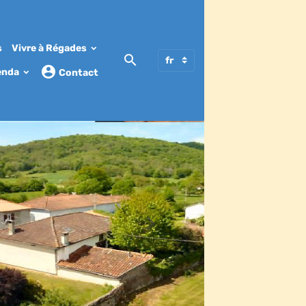
s
Vivre à Régades
enda
Contact