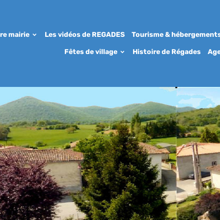
re mairie
Les vidéos de REGADES
Tourisme & hébergement
Fêtes de village
Histoire de Régades
Ag