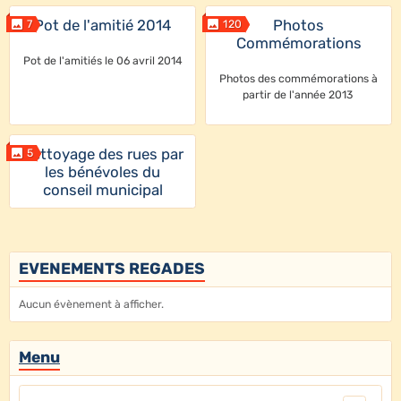
Pot de l'amitié 2014
Photos
7
120
Commémorations
Pot de l'amitiés le 06 avril 2014
Photos des commémorations à
partir de l'année 2013
Nettoyage des rues par
5
les bénévoles du
conseil municipal
EVENEMENTS REGADES
Aucun évènement à afficher.
Menu