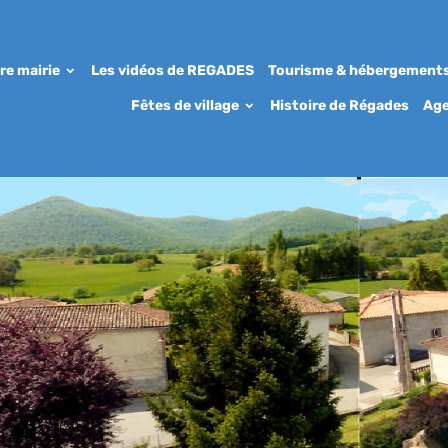
re mairie
Les vidéos de REGADES
Tourisme & hébergement
Fêtes de village
Histoire de Régades
Ag