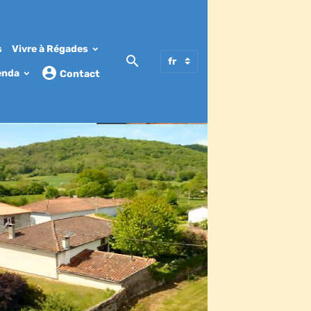
s
Vivre à Régades
enda
Contact