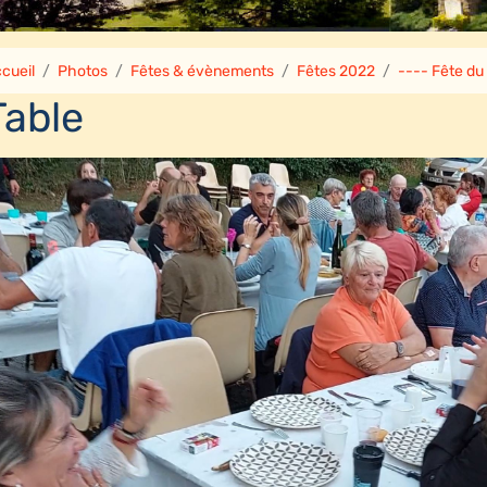
cueil
Photos
Fêtes & évènements
Fêtes 2022
---- Fête du
Table