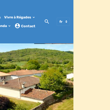
s
Vivre à Régades
enda
Contact