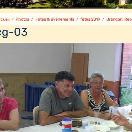
cueil
Photos
Fêtes & évènements
fêtes 2019
Brandon: Rep
cg-03