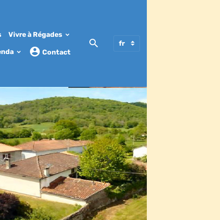
s
Vivre à Régades
enda
Contact