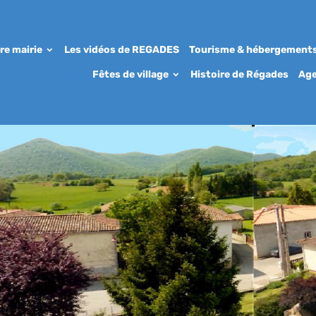
re mairie
Les vidéos de REGADES
Tourisme & hébergement
Fêtes de village
Histoire de Régades
Ag