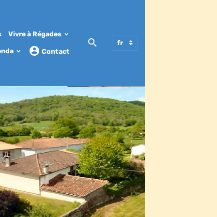
s
Vivre à Régades
enda
Contact