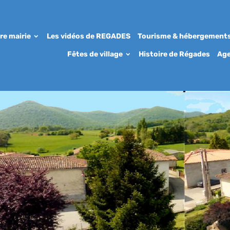
re mairie
Les vidéos de REGADES
Tourisme & hébergement
Fêtes de village
Histoire de Régades
Ag