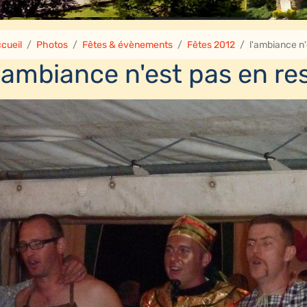
cueil
Photos
Fêtes & évènements
Fêtes 2012
l'ambiance n'
l'ambiance n'est pas en re