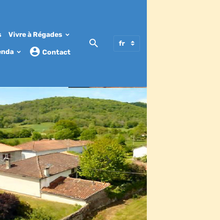
s
Vivre à Régades
enda
Contact