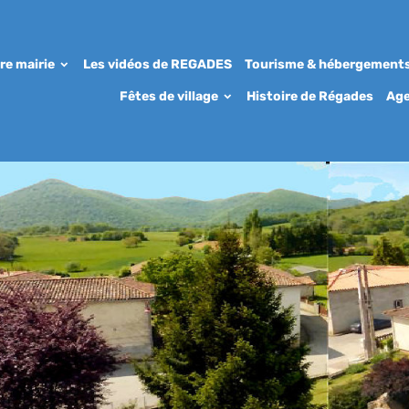
re mairie
Les vidéos de REGADES
Tourisme & hébergement
Fêtes de village
Histoire de Régades
Ag