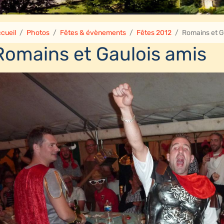
cueil
Photos
Fêtes & évènements
Fêtes 2012
Romains et G
Romains et Gaulois amis