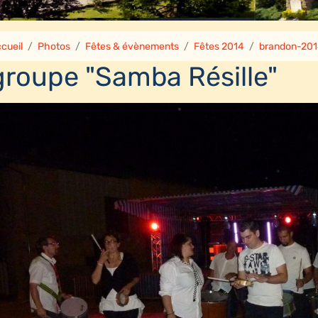
cueil
Photos
Fêtes & évènements
Fêtes 2014
brandon-20
groupe "Samba Résille"