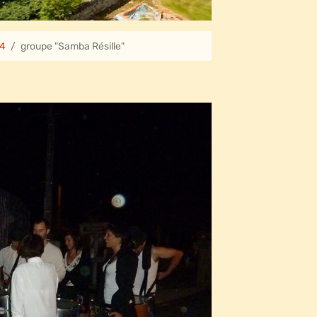
14
groupe "Samba Résille"