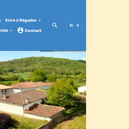
s
Vivre à Régades
enda
Contact