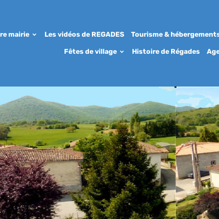
re mairie
Les vidéos de REGADES
Tourisme & hébergement
Fêtes de village
Histoire de Régades
Ag