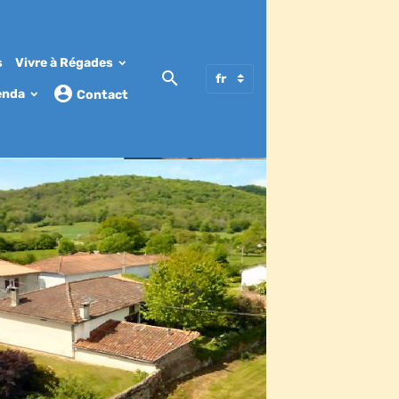
s
Vivre à Régades
enda
Contact