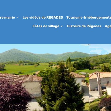
re mairie
Les vidéos de REGADES
Tourisme & hébergement
Fêtes de village
Histoire de Régades
Ag