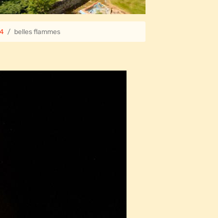
14
belles flammes