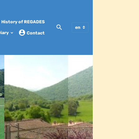
History of REGADES
iary
Contact