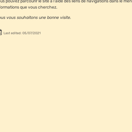
us pouvez parcourir le site à l'aide des liens de navigations dans le m
formations que vous cherchez.
us vous souhaitons une bonne visite.
Last edited: 05/07/2021