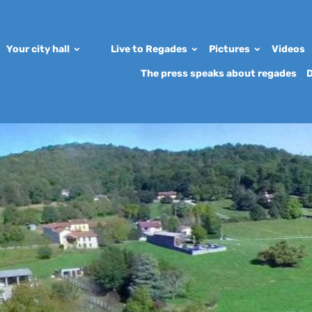
Your city hall
Live to Regades
Pictures
Videos
The press speaks about regades
D