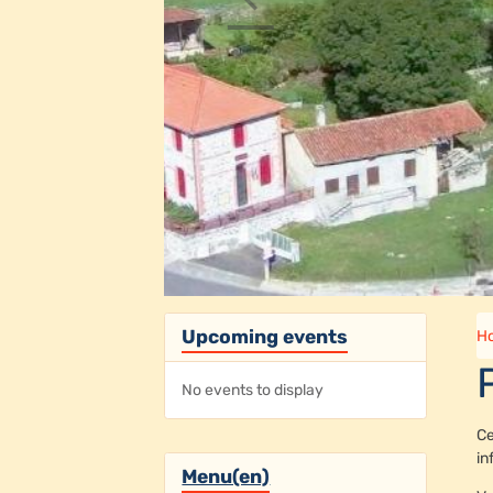
Upcoming events
H
No events to display
Ce
in
Menu(en)