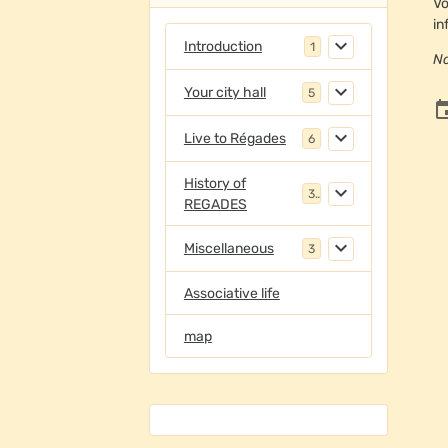
Vo
in
Introduction
1
No
Your city hall
5
Live to Régades
6
History of
3
REGADES
Miscellaneous
3
Associative life
map